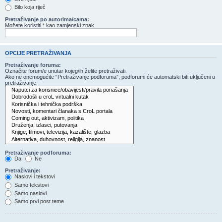
Bilo koja riječ
Pretraživanje po autorima/cama:
Možete koristiti * kao zamjenski znak.
OPCIJE PRETRAŽIVANJA
Pretraživanje foruma:
Označite forum/e unutar kojeg/ih želite pretraživati.
Ako ne onemogućite “Pretraživanje podforuma”, podforumi će automatski biti uključeni u
pretraživanje.
Pretraživanje podforuma:
Da
Ne
Pretraživanje:
Naslovi i tekstovi
Samo tekstovi
Samo naslovi
Samo prvi post teme