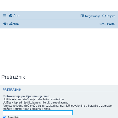
CroL Forum
ČPP
Registracija
Prijava
Početna
CroL Portal
Pretražnik
PRETRAŽNIK
Pretraživanje po ključnim riječima:
Upišite
+
ispred riječi koja treba biti u rezultatima.
Upišite
-
ispred riječi koja ne smije biti u rezultatima.
Ako samo jedna riječ može biti u rezultatima, niz riječi odvojenih sa
|
stavite u zagrade.
Možete koristiti * kao zamjenski znak.
Sve riječi