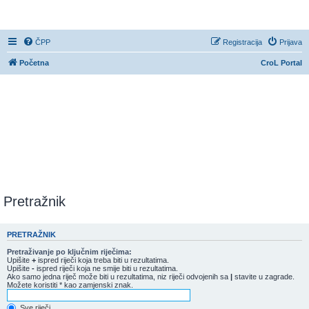
CroL Forum
ČPP
Registracija
Prijava
Početna
CroL Portal
Pretražnik
PRETRAŽNIK
Pretraživanje po ključnim riječima:
Upišite
+
ispred riječi koja treba biti u rezultatima.
Upišite
-
ispred riječi koja ne smije biti u rezultatima.
Ako samo jedna riječ može biti u rezultatima, niz riječi odvojenih sa
|
stavite u zagrade.
Možete koristiti * kao zamjenski znak.
Sve riječi