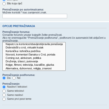
Bilo koja riječ
Pretraživanje po autorima/cama:
Možete koristiti * kao zamjenski znak.
OPCIJE PRETRAŽIVANJA
Pretraživanje foruma:
Označite forum/e unutar kojeg/ih želite pretraživati.
Ako ne onemogućite “Pretraživanje podforuma”, podforumi će automatski biti uključeni u
pretraživanje.
Pretraživanje podforuma:
Da
Ne
Pretraživanje:
Naslovi i tekstovi
Samo tekstovi
Samo naslovi
Samo prvi post teme