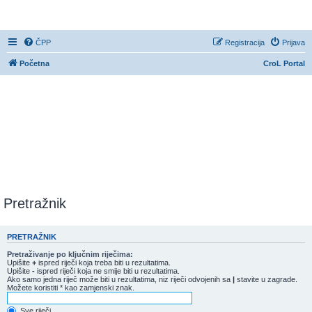
CroL Forum
ČPP
Registracija
Prijava
Početna
CroL Portal
Pretražnik
PRETRAŽNIK
Pretraživanje po ključnim riječima:
Upišite
+
ispred riječi koja treba biti u rezultatima.
Upišite
-
ispred riječi koja ne smije biti u rezultatima.
Ako samo jedna riječ može biti u rezultatima, niz riječi odvojenih sa
|
stavite u zagrade.
Možete koristiti * kao zamjenski znak.
Sve riječi