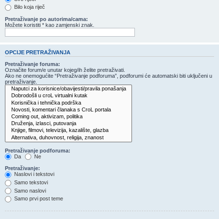
Bilo koja riječ
Pretraživanje po autorima/cama:
Možete koristiti * kao zamjenski znak.
OPCIJE PRETRAŽIVANJA
Pretraživanje foruma:
Označite forum/e unutar kojeg/ih želite pretraživati.
Ako ne onemogućite “Pretraživanje podforuma”, podforumi će automatski biti uključeni u
pretraživanje.
Pretraživanje podforuma:
Da
Ne
Pretraživanje:
Naslovi i tekstovi
Samo tekstovi
Samo naslovi
Samo prvi post teme