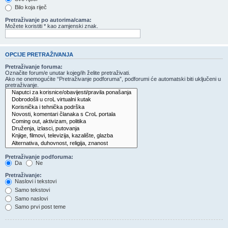
Bilo koja riječ
Pretraživanje po autorima/cama:
Možete koristiti * kao zamjenski znak.
OPCIJE PRETRAŽIVANJA
Pretraživanje foruma:
Označite forum/e unutar kojeg/ih želite pretraživati.
Ako ne onemogućite “Pretraživanje podforuma”, podforumi će automatski biti uključeni u
pretraživanje.
Pretraživanje podforuma:
Da
Ne
Pretraživanje:
Naslovi i tekstovi
Samo tekstovi
Samo naslovi
Samo prvi post teme