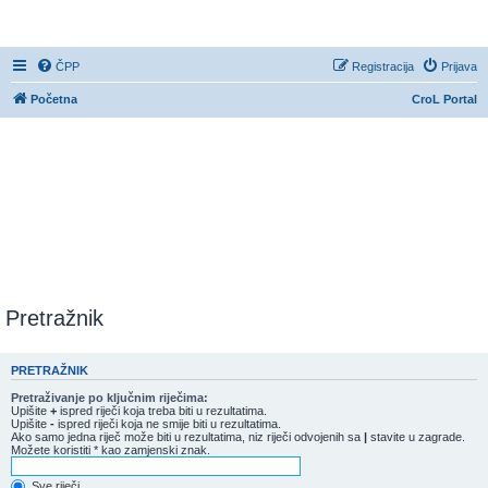
CroL Forum
ČPP
Registracija
Prijava
Početna
CroL Portal
Pretražnik
PRETRAŽNIK
Pretraživanje po ključnim riječima:
Upišite
+
ispred riječi koja treba biti u rezultatima.
Upišite
-
ispred riječi koja ne smije biti u rezultatima.
Ako samo jedna riječ može biti u rezultatima, niz riječi odvojenih sa
|
stavite u zagrade.
Možete koristiti * kao zamjenski znak.
Sve riječi