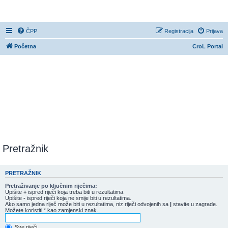
CroL Forum
ČPP
Registracija
Prijava
Početna
CroL Portal
Pretražnik
PRETRAŽNIK
Pretraživanje po ključnim riječima:
Upišite
+
ispred riječi koja treba biti u rezultatima.
Upišite
-
ispred riječi koja ne smije biti u rezultatima.
Ako samo jedna riječ može biti u rezultatima, niz riječi odvojenih sa
|
stavite u zagrade.
Možete koristiti * kao zamjenski znak.
Sve riječi