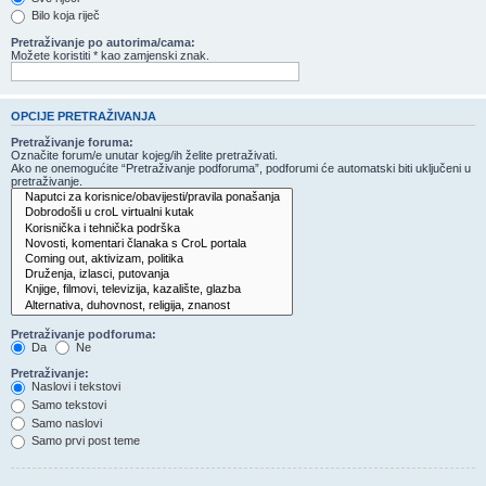
Bilo koja riječ
Pretraživanje po autorima/cama:
Možete koristiti * kao zamjenski znak.
OPCIJE PRETRAŽIVANJA
Pretraživanje foruma:
Označite forum/e unutar kojeg/ih želite pretraživati.
Ako ne onemogućite “Pretraživanje podforuma”, podforumi će automatski biti uključeni u
pretraživanje.
Pretraživanje podforuma:
Da
Ne
Pretraživanje:
Naslovi i tekstovi
Samo tekstovi
Samo naslovi
Samo prvi post teme