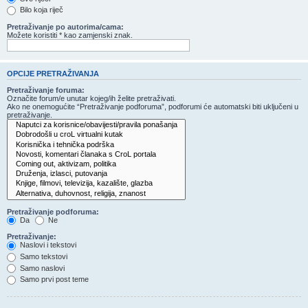
Bilo koja riječ
Pretraživanje po autorima/cama:
Možete koristiti * kao zamjenski znak.
OPCIJE PRETRAŽIVANJA
Pretraživanje foruma:
Označite forum/e unutar kojeg/ih želite pretraživati.
Ako ne onemogućite “Pretraživanje podforuma”, podforumi će automatski biti uključeni u
pretraživanje.
Pretraživanje podforuma:
Da
Ne
Pretraživanje:
Naslovi i tekstovi
Samo tekstovi
Samo naslovi
Samo prvi post teme