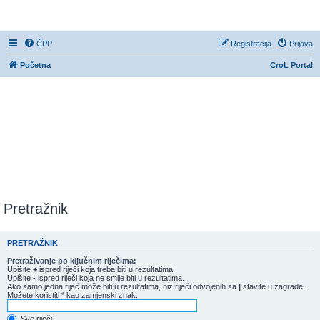
CroL Forum
ČPP
Registracija
Prijava
Početna
CroL Portal
Pretražnik
PRETRAŽNIK
Pretraživanje po ključnim riječima:
Upišite
+
ispred riječi koja treba biti u rezultatima.
Upišite
-
ispred riječi koja ne smije biti u rezultatima.
Ako samo jedna riječ može biti u rezultatima, niz riječi odvojenih sa
|
stavite u zagrade.
Možete koristiti * kao zamjenski znak.
Sve riječi