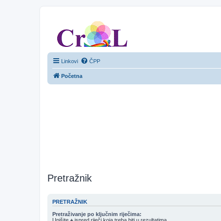
CroL Forum
Linkovi
ČPP
Početna
Pretražnik
PRETRAŽNIK
Pretraživanje po ključnim riječima:
Upišite
+
ispred riječi koja treba biti u rezultatima.