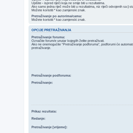
Upišite
-
ispred riječi koja ne smije biti u rezultatima.
Ako samo jedna riječ može biti u rezultatima, niz riječi odvojenih sa
|
sta
Možete koristiti * kao zamjenski znak.
Pretraživanje po autorima/cama:
Možete koristiti * kao zamjenski znak.
OPCIJE PRETRAŽIVANJA
Pretraživanje foruma:
Označite forum/e unutar kojeg/ih želite pretraživati.
Ako ne onemogućite “Pretraživanje podforuma”, podforumi će automatski
pretraživanje.
Pretraživanje podforuma:
Pretraživanje:
Prikaz rezultata:
Redanje:
Pretraživanje [vrijeme]: