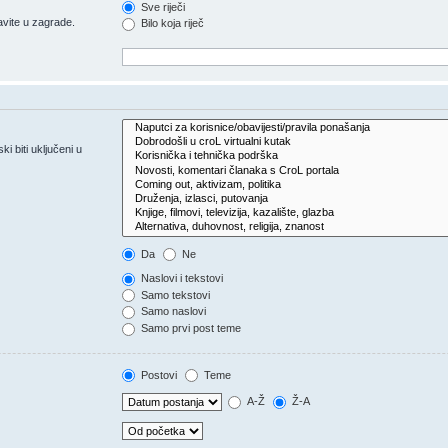
Sve riječi
vite u zagrade.
Bilo koja riječ
 biti uključeni u
Da
Ne
Naslovi i tekstovi
Samo tekstovi
Samo naslovi
Samo prvi post teme
Postovi
Teme
A-Ž
Ž-A