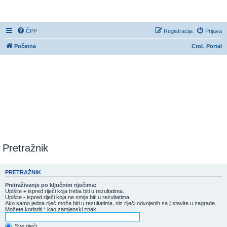
CroL Forum
ČPP
Registracija
Prijava
Početna
CroL Portal
Pretražnik
PRETRAŽNIK
Pretraživanje po ključnim riječima:
Upišite
+
ispred riječi koja treba biti u rezultatima.
Upišite
-
ispred riječi koja ne smije biti u rezultatima.
Ako samo jedna riječ može biti u rezultatima, niz riječi odvojenih sa
|
stavite u zagrade.
Možete koristiti * kao zamjenski znak.
Sve riječi