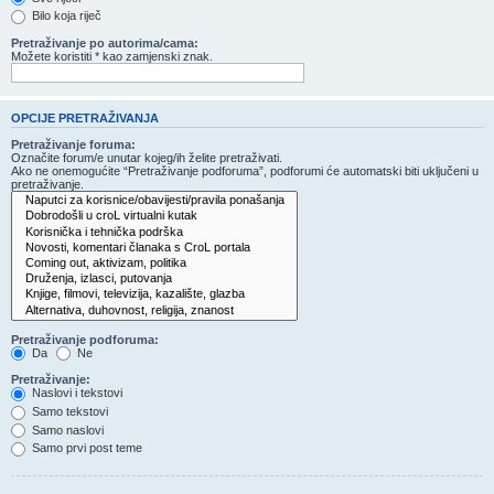
Bilo koja riječ
Pretraživanje po autorima/cama:
Možete koristiti * kao zamjenski znak.
OPCIJE PRETRAŽIVANJA
Pretraživanje foruma:
Označite forum/e unutar kojeg/ih želite pretraživati.
Ako ne onemogućite “Pretraživanje podforuma”, podforumi će automatski biti uključeni u
pretraživanje.
Pretraživanje podforuma:
Da
Ne
Pretraživanje:
Naslovi i tekstovi
Samo tekstovi
Samo naslovi
Samo prvi post teme