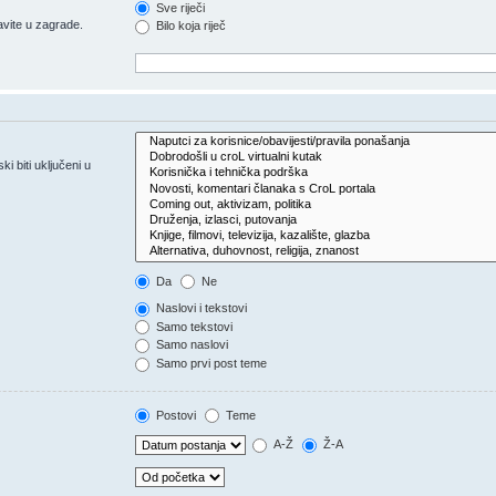
Sve riječi
vite u zagrade.
Bilo koja riječ
 biti uključeni u
Da
Ne
Naslovi i tekstovi
Samo tekstovi
Samo naslovi
Samo prvi post teme
Postovi
Teme
A-Ž
Ž-A