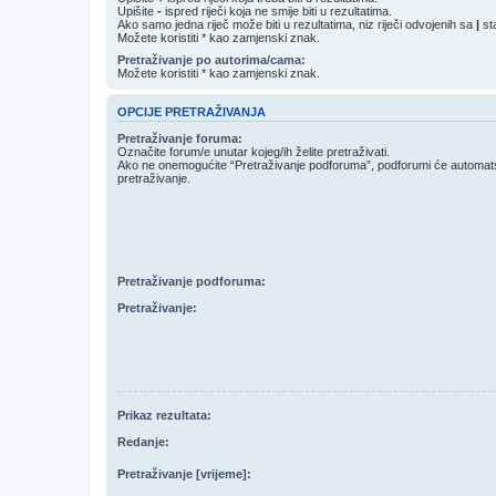
Upišite
-
ispred riječi koja ne smije biti u rezultatima.
Ako samo jedna riječ može biti u rezultatima, niz riječi odvojenih sa
|
sta
Možete koristiti * kao zamjenski znak.
Pretraživanje po autorima/cama:
Možete koristiti * kao zamjenski znak.
OPCIJE PRETRAŽIVANJA
Pretraživanje foruma:
Označite forum/e unutar kojeg/ih želite pretraživati.
Ako ne onemogućite “Pretraživanje podforuma”, podforumi će automatski
pretraživanje.
Pretraživanje podforuma:
Pretraživanje:
Prikaz rezultata:
Redanje:
Pretraživanje [vrijeme]: