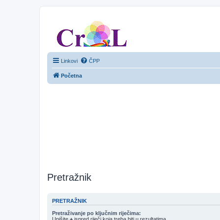
CroL Forum
Linkovi
ČPP
Početna
Pretražnik
PRETRAŽNIK
Pretraživanje po ključnim riječima:
Upišite
+
ispred riječi koja treba biti u rezultatima.