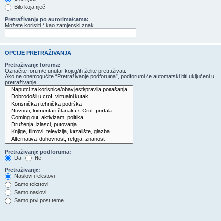
Bilo koja riječ
Pretraživanje po autorima/cama:
Možete koristiti * kao zamjenski znak.
OPCIJE PRETRAŽIVANJA
Pretraživanje foruma:
Označite forum/e unutar kojeg/ih želite pretraživati.
Ako ne onemogućite “Pretraživanje podforuma”, podforumi će automatski biti uključeni u
pretraživanje.
Pretraživanje podforuma:
Da
Ne
Pretraživanje:
Naslovi i tekstovi
Samo tekstovi
Samo naslovi
Samo prvi post teme