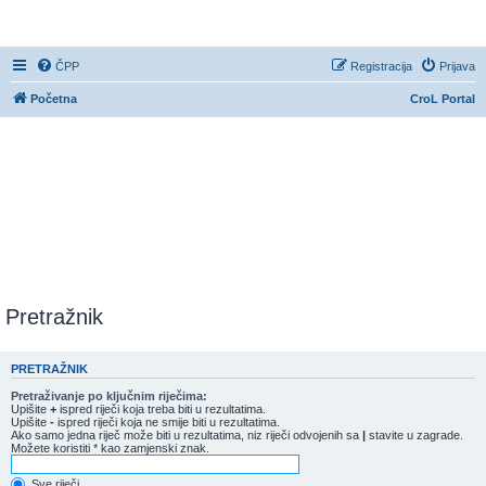
CroL Forum
ČPP
Registracija
Prijava
Početna
CroL Portal
Pretražnik
PRETRAŽNIK
Pretraživanje po ključnim riječima:
Upišite
+
ispred riječi koja treba biti u rezultatima.
Upišite
-
ispred riječi koja ne smije biti u rezultatima.
Ako samo jedna riječ može biti u rezultatima, niz riječi odvojenih sa
|
stavite u zagrade.
Možete koristiti * kao zamjenski znak.
Sve riječi