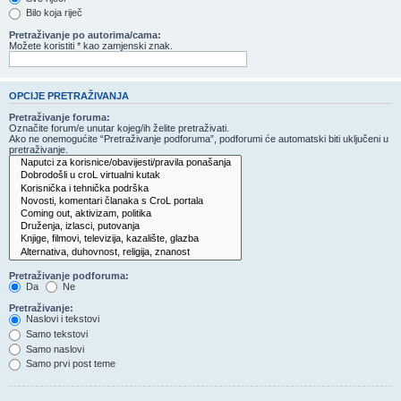
Bilo koja riječ
Pretraživanje po autorima/cama:
Možete koristiti * kao zamjenski znak.
OPCIJE PRETRAŽIVANJA
Pretraživanje foruma:
Označite forum/e unutar kojeg/ih želite pretraživati.
Ako ne onemogućite “Pretraživanje podforuma”, podforumi će automatski biti uključeni u
pretraživanje.
Pretraživanje podforuma:
Da
Ne
Pretraživanje:
Naslovi i tekstovi
Samo tekstovi
Samo naslovi
Samo prvi post teme