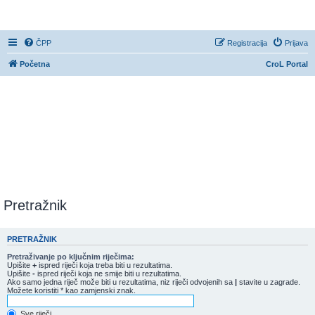
CroL Forum
ČPP
Registracija
Prijava
Početna
CroL Portal
Pretražnik
PRETRAŽNIK
Pretraživanje po ključnim riječima:
Upišite
+
ispred riječi koja treba biti u rezultatima.
Upišite
-
ispred riječi koja ne smije biti u rezultatima.
Ako samo jedna riječ može biti u rezultatima, niz riječi odvojenih sa
|
stavite u zagrade.
Možete koristiti * kao zamjenski znak.
Sve riječi