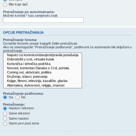
Bilo koja riječ
Pretraživanje po autorima/cama:
Možete koristiti * kao zamjenski znak.
OPCIJE PRETRAŽIVANJA
Pretraživanje foruma:
Označite forum/e unutar kojeg/ih želite pretraživati.
Ako ne onemogućite “Pretraživanje podforuma”, podforumi će automatski biti uključeni u
pretraživanje.
Pretraživanje podforuma:
Da
Ne
Pretraživanje:
Naslovi i tekstovi
Samo tekstovi
Samo naslovi
Samo prvi post teme