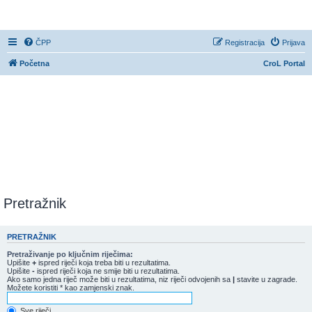
CroL Forum
ČPP
Registracija
Prijava
Početna
CroL Portal
Pretražnik
PRETRAŽNIK
Pretraživanje po ključnim riječima:
Upišite
+
ispred riječi koja treba biti u rezultatima.
Upišite
-
ispred riječi koja ne smije biti u rezultatima.
Ako samo jedna riječ može biti u rezultatima, niz riječi odvojenih sa
|
stavite u zagrade.
Možete koristiti * kao zamjenski znak.
Sve riječi