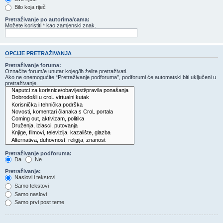
Bilo koja riječ
Pretraživanje po autorima/cama:
Možete koristiti * kao zamjenski znak.
OPCIJE PRETRAŽIVANJA
Pretraživanje foruma:
Označite forum/e unutar kojeg/ih želite pretraživati.
Ako ne onemogućite “Pretraživanje podforuma”, podforumi će automatski biti uključeni u
pretraživanje.
Pretraživanje podforuma:
Da
Ne
Pretraživanje:
Naslovi i tekstovi
Samo tekstovi
Samo naslovi
Samo prvi post teme