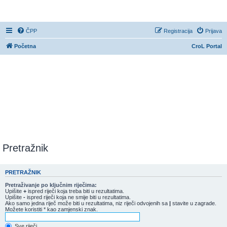
CroL Forum
ČPP
Registracija
Prijava
Početna
CroL Portal
Pretražnik
PRETRAŽNIK
Pretraživanje po ključnim riječima:
Upišite
+
ispred riječi koja treba biti u rezultatima.
Upišite
-
ispred riječi koja ne smije biti u rezultatima.
Ako samo jedna riječ može biti u rezultatima, niz riječi odvojenih sa
|
stavite u zagrade.
Možete koristiti * kao zamjenski znak.
Sve riječi