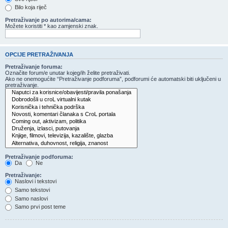
Bilo koja riječ
Pretraživanje po autorima/cama:
Možete koristiti * kao zamjenski znak.
OPCIJE PRETRAŽIVANJA
Pretraživanje foruma:
Označite forum/e unutar kojeg/ih želite pretraživati.
Ako ne onemogućite “Pretraživanje podforuma”, podforumi će automatski biti uključeni u
pretraživanje.
Pretraživanje podforuma:
Da
Ne
Pretraživanje:
Naslovi i tekstovi
Samo tekstovi
Samo naslovi
Samo prvi post teme