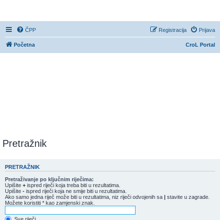
CroL Forum
ČPP
Registracija
Prijava
Početna
CroL Portal
Pretražnik
PRETRAŽNIK
Pretraživanje po ključnim riječima:
Upišite
+
ispred riječi koja treba biti u rezultatima.
Upišite
-
ispred riječi koja ne smije biti u rezultatima.
Ako samo jedna riječ može biti u rezultatima, niz riječi odvojenih sa
|
stavite u zagrade.
Možete koristiti * kao zamjenski znak.
Sve riječi