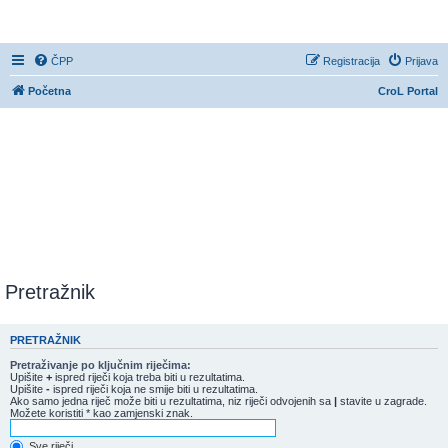
CroL Forum
ČPP
Registracija
Prijava
Početna
CroL Portal
Pretražnik
PRETRAŽNIK
Pretraživanje po ključnim riječima:
Upišite
+
ispred riječi koja treba biti u rezultatima.
Upišite
-
ispred riječi koja ne smije biti u rezultatima.
Ako samo jedna riječ može biti u rezultatima, niz riječi odvojenih sa
|
stavite u zagrade.
Možete koristiti * kao zamjenski znak.
Sve riječi