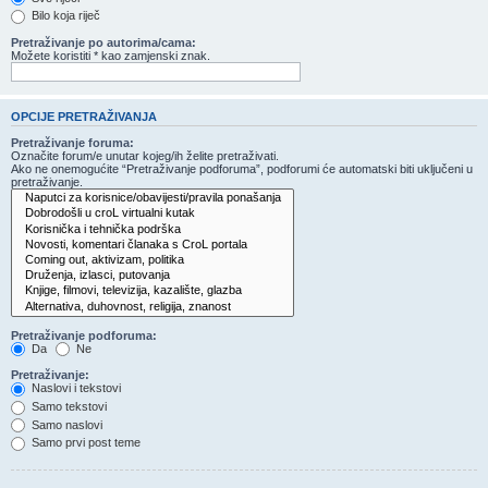
Bilo koja riječ
Pretraživanje po autorima/cama:
Možete koristiti * kao zamjenski znak.
OPCIJE PRETRAŽIVANJA
Pretraživanje foruma:
Označite forum/e unutar kojeg/ih želite pretraživati.
Ako ne onemogućite “Pretraživanje podforuma”, podforumi će automatski biti uključeni u
pretraživanje.
Pretraživanje podforuma:
Da
Ne
Pretraživanje:
Naslovi i tekstovi
Samo tekstovi
Samo naslovi
Samo prvi post teme