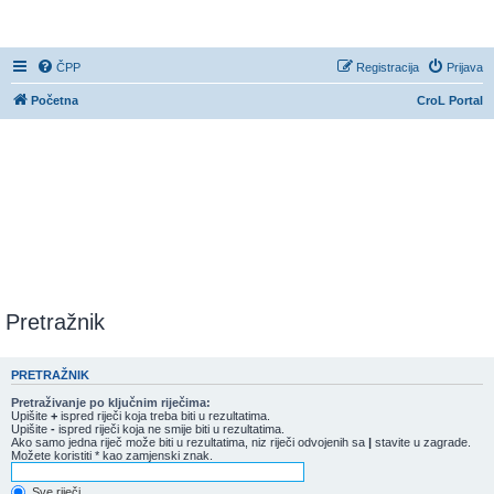
CroL Forum
ČPP
Registracija
Prijava
Početna
CroL Portal
Pretražnik
PRETRAŽNIK
Pretraživanje po ključnim riječima:
Upišite
+
ispred riječi koja treba biti u rezultatima.
Upišite
-
ispred riječi koja ne smije biti u rezultatima.
Ako samo jedna riječ može biti u rezultatima, niz riječi odvojenih sa
|
stavite u zagrade.
Možete koristiti * kao zamjenski znak.
Sve riječi