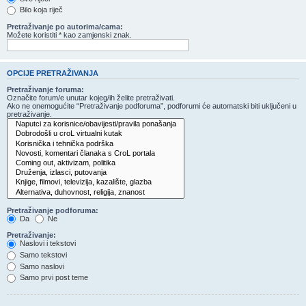
Bilo koja riječ
Pretraživanje po autorima/cama:
Možete koristiti * kao zamjenski znak.
OPCIJE PRETRAŽIVANJA
Pretraživanje foruma:
Označite forum/e unutar kojeg/ih želite pretraživati.
Ako ne onemogućite “Pretraživanje podforuma”, podforumi će automatski biti uključeni u
pretraživanje.
Pretraživanje podforuma:
Da
Ne
Pretraživanje:
Naslovi i tekstovi
Samo tekstovi
Samo naslovi
Samo prvi post teme