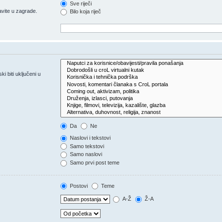
Sve riječi
vite u zagrade.
Bilo koja riječ
 biti uključeni u
Da
Ne
Naslovi i tekstovi
Samo tekstovi
Samo naslovi
Samo prvi post teme
Postovi
Teme
A-Ž
Ž-A