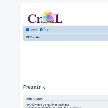
CroL Forum
Linkovi
ČPP
Početna
Pretražnik
PRETRAŽNIK
Pretraživanje po ključnim riječima:
Upišite
+
ispred riječi koja treba biti u rezultatima.