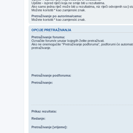
Upišite
-
ispred riječi koja ne smije biti u rezultatima.
Ako samo jedna riječ može biti u rezultatima, niz riječi odvojenih sa
|
sta
Možete koristiti * kao zamjenski znak.
Pretraživanje po autorima/cama:
Možete koristiti * kao zamjenski znak.
OPCIJE PRETRAŽIVANJA
Pretraživanje foruma:
Označite forum/e unutar kojeg/ih želite pretraživati.
Ako ne onemogućite “Pretraživanje podforuma”, podforumi će automatski
pretraživanje.
Pretraživanje podforuma:
Pretraživanje:
Prikaz rezultata:
Redanje:
Pretraživanje [vrijeme]: