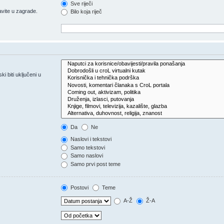
Sve riječi
vite u zagrade.
Bilo koja riječ
 biti uključeni u
Da
Ne
Naslovi i tekstovi
Samo tekstovi
Samo naslovi
Samo prvi post teme
Postovi
Teme
A-Ž
Ž-A