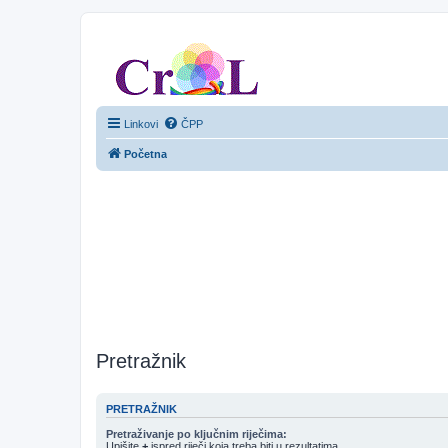
CroL Forum
Linkovi
ČPP
Početna
Pretražnik
PRETRAŽNIK
Pretraživanje po ključnim riječima:
Upišite
+
ispred riječi koja treba biti u rezultatima.