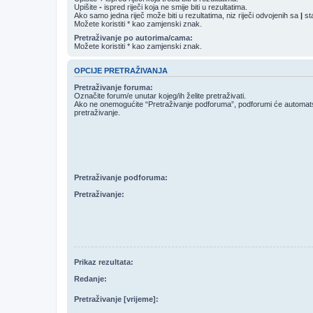
Upišite
-
ispred riječi koja ne smije biti u rezultatima.
Ako samo jedna riječ može biti u rezultatima, niz riječi odvojenih sa
|
sta
Možete koristiti * kao zamjenski znak.
Pretraživanje po autorima/cama:
Možete koristiti * kao zamjenski znak.
OPCIJE PRETRAŽIVANJA
Pretraživanje foruma:
Označite forum/e unutar kojeg/ih želite pretraživati.
Ako ne onemogućite “Pretraživanje podforuma”, podforumi će automatski
pretraživanje.
Pretraživanje podforuma:
Pretraživanje:
Prikaz rezultata:
Redanje:
Pretraživanje [vrijeme]: