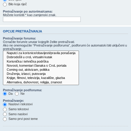
Bilo koja riječ
Pretraživanje po autorima/cama:
Možete koristiti * kao zamjenski znak.
OPCIJE PRETRAŽIVANJA
Pretraživanje foruma:
Označite forum/e unutar kojeg/ih želite pretraživati.
Ako ne onemogućite “Pretraživanje podforuma”, podforumi će automatski biti uključeni u
pretraživanje.
Pretraživanje podforuma:
Da
Ne
Pretraživanje:
Naslovi i tekstovi
Samo tekstovi
Samo naslovi
Samo prvi post teme