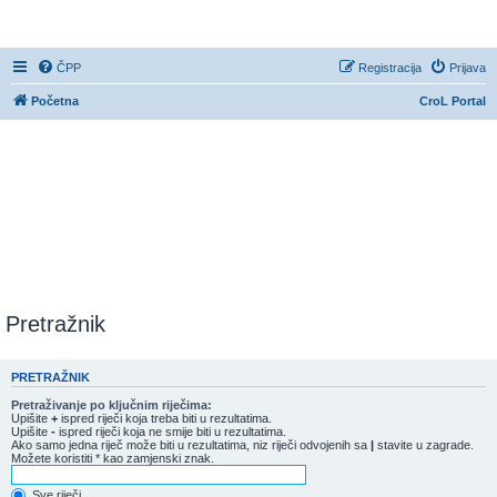
CroL Forum
ČPP
Registracija
Prijava
Početna
CroL Portal
Pretražnik
PRETRAŽNIK
Pretraživanje po ključnim riječima:
Upišite
+
ispred riječi koja treba biti u rezultatima.
Upišite
-
ispred riječi koja ne smije biti u rezultatima.
Ako samo jedna riječ može biti u rezultatima, niz riječi odvojenih sa
|
stavite u zagrade.
Možete koristiti * kao zamjenski znak.
Sve riječi