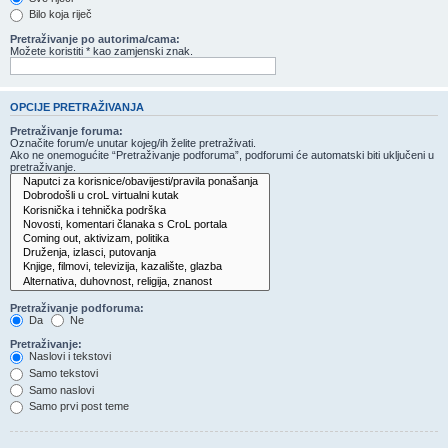
Bilo koja riječ
Pretraživanje po autorima/cama:
Možete koristiti * kao zamjenski znak.
OPCIJE PRETRAŽIVANJA
Pretraživanje foruma:
Označite forum/e unutar kojeg/ih želite pretraživati.
Ako ne onemogućite “Pretraživanje podforuma”, podforumi će automatski biti uključeni u
pretraživanje.
Pretraživanje podforuma:
Da
Ne
Pretraživanje:
Naslovi i tekstovi
Samo tekstovi
Samo naslovi
Samo prvi post teme