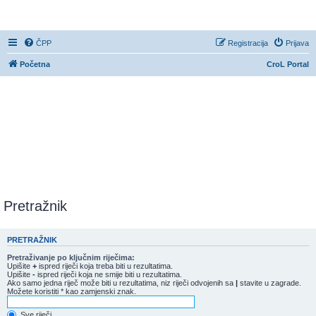
CroL Forum
ČPP
Registracija
Prijava
Početna
CroL Portal
Pretražnik
PRETRAŽNIK
Pretraživanje po ključnim riječima:
Upišite
+
ispred riječi koja treba biti u rezultatima.
Upišite
-
ispred riječi koja ne smije biti u rezultatima.
Ako samo jedna riječ može biti u rezultatima, niz riječi odvojenih sa
|
stavite u zagrade.
Možete koristiti * kao zamjenski znak.
Sve riječi