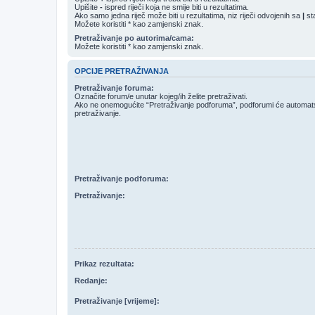
Upišite
-
ispred riječi koja ne smije biti u rezultatima.
Ako samo jedna riječ može biti u rezultatima, niz riječi odvojenih sa
|
sta
Možete koristiti * kao zamjenski znak.
Pretraživanje po autorima/cama:
Možete koristiti * kao zamjenski znak.
OPCIJE PRETRAŽIVANJA
Pretraživanje foruma:
Označite forum/e unutar kojeg/ih želite pretraživati.
Ako ne onemogućite “Pretraživanje podforuma”, podforumi će automatski
pretraživanje.
Pretraživanje podforuma:
Pretraživanje:
Prikaz rezultata:
Redanje:
Pretraživanje [vrijeme]: