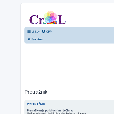
CroL Forum
Linkovi
ČPP
Početna
Pretražnik
PRETRAŽNIK
Pretraživanje po ključnim riječima:
Upišite
+
ispred riječi koja treba biti u rezultatima.