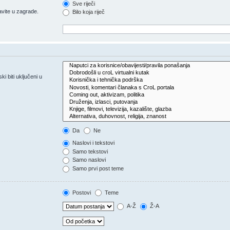
Sve riječi
vite u zagrade.
Bilo koja riječ
 biti uključeni u
Da
Ne
Naslovi i tekstovi
Samo tekstovi
Samo naslovi
Samo prvi post teme
Postovi
Teme
A-Ž
Ž-A