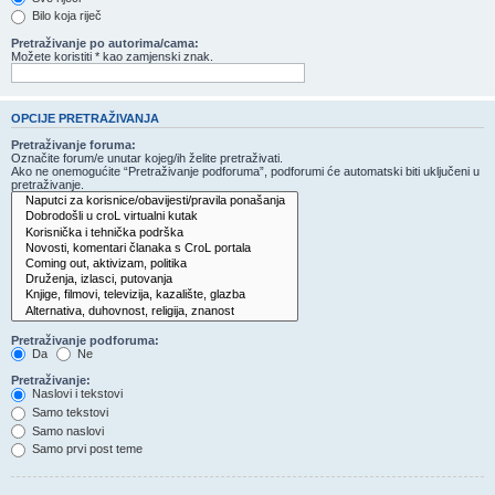
Bilo koja riječ
Pretraživanje po autorima/cama:
Možete koristiti * kao zamjenski znak.
OPCIJE PRETRAŽIVANJA
Pretraživanje foruma:
Označite forum/e unutar kojeg/ih želite pretraživati.
Ako ne onemogućite “Pretraživanje podforuma”, podforumi će automatski biti uključeni u
pretraživanje.
Pretraživanje podforuma:
Da
Ne
Pretraživanje:
Naslovi i tekstovi
Samo tekstovi
Samo naslovi
Samo prvi post teme