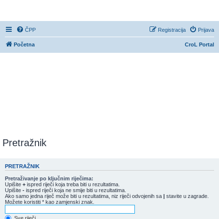
CroL Forum
ČPP
Registracija
Prijava
Početna
CroL Portal
Pretražnik
PRETRAŽNIK
Pretraživanje po ključnim riječima:
Upišite
+
ispred riječi koja treba biti u rezultatima.
Upišite
-
ispred riječi koja ne smije biti u rezultatima.
Ako samo jedna riječ može biti u rezultatima, niz riječi odvojenih sa
|
stavite u zagrade.
Možete koristiti * kao zamjenski znak.
Sve riječi