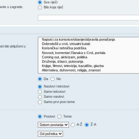
Sve riječi
vite u zagrade.
Bilo koja riječ
 biti uključeni u
Da
Ne
Naslovi i tekstovi
Samo tekstovi
Samo naslovi
Samo prvi post teme
Postovi
Teme
A-Ž
Ž-A