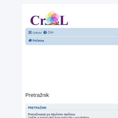
CroL Forum
Linkovi
ČPP
Početna
Pretražnik
PRETRAŽNIK
Pretraživanje po ključnim riječima:
Upišite
+
ispred riječi koja treba biti u rezultatima.