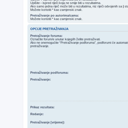
Upišite
-
ispred riječi koja ne smije biti u rezultatima.
Ako samo jedna riječ može biti u rezultatima, niz riječi odvojenih sa
|
sta
Možete koristiti * kao zamjenski znak.
Pretraživanje po autorima/cama:
Možete koristiti * kao zamjenski znak.
OPCIJE PRETRAŽIVANJA
Pretraživanje foruma:
Označite forum/e unutar kojeg/ih želite pretraživati.
Ako ne onemogućite “Pretraživanje podforuma”, podforumi će automatski
pretraživanje.
Pretraživanje podforuma:
Pretraživanje:
Prikaz rezultata:
Redanje:
Pretraživanje [vrijeme]: