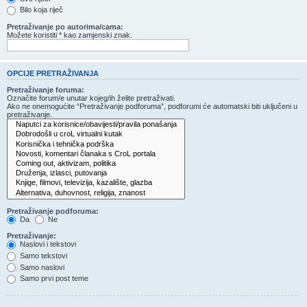
Bilo koja riječ
Pretraživanje po autorima/cama:
Možete koristiti * kao zamjenski znak.
OPCIJE PRETRAŽIVANJA
Pretraživanje foruma:
Označite forum/e unutar kojeg/ih želite pretraživati.
Ako ne onemogućite “Pretraživanje podforuma”, podforumi će automatski biti uključeni u
pretraživanje.
Pretraživanje podforuma:
Da
Ne
Pretraživanje:
Naslovi i tekstovi
Samo tekstovi
Samo naslovi
Samo prvi post teme