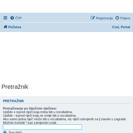
CroL Forum
ČPP
Registracija
Prijava
Početna
CroL Portal
Pretražnik
PRETRAŽNIK
Pretraživanje po ključnim riječima:
Upišite
+
ispred riječi koja treba biti u rezultatima.
Upišite
-
ispred riječi koja ne smije biti u rezultatima.
Ako samo jedna riječ može biti u rezultatima, niz riječi odvojenih sa
|
stavite u zagrade.
Možete koristiti * kao zamjenski znak.
Sve riječi