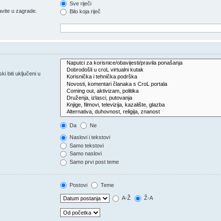
Sve riječi
vite u zagrade.
Bilo koja riječ
 biti uključeni u
Da
Ne
Naslovi i tekstovi
Samo tekstovi
Samo naslovi
Samo prvi post teme
Postovi
Teme
A-Ž
Ž-A