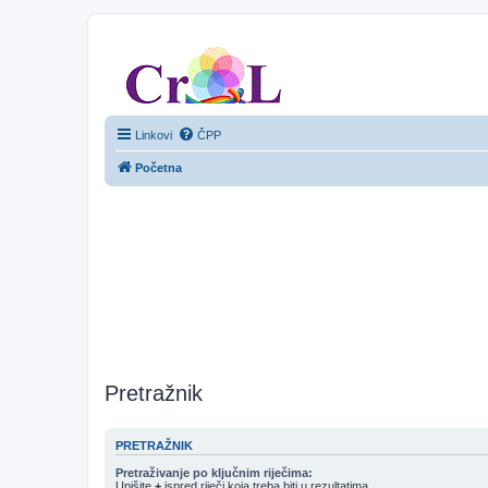
CroL Forum
Linkovi
ČPP
Početna
Pretražnik
PRETRAŽNIK
Pretraživanje po ključnim riječima:
Upišite
+
ispred riječi koja treba biti u rezultatima.