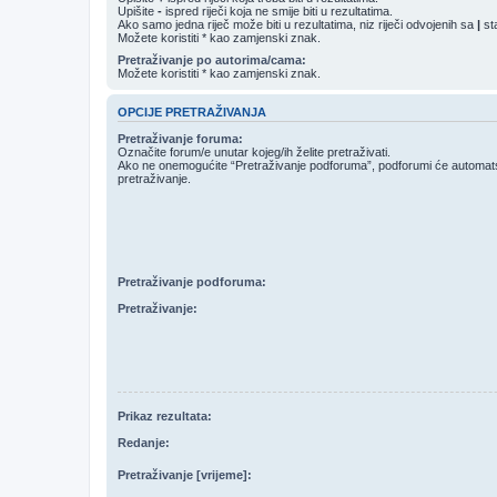
Upišite
-
ispred riječi koja ne smije biti u rezultatima.
Ako samo jedna riječ može biti u rezultatima, niz riječi odvojenih sa
|
sta
Možete koristiti * kao zamjenski znak.
Pretraživanje po autorima/cama:
Možete koristiti * kao zamjenski znak.
OPCIJE PRETRAŽIVANJA
Pretraživanje foruma:
Označite forum/e unutar kojeg/ih želite pretraživati.
Ako ne onemogućite “Pretraživanje podforuma”, podforumi će automatski
pretraživanje.
Pretraživanje podforuma:
Pretraživanje:
Prikaz rezultata:
Redanje:
Pretraživanje [vrijeme]: