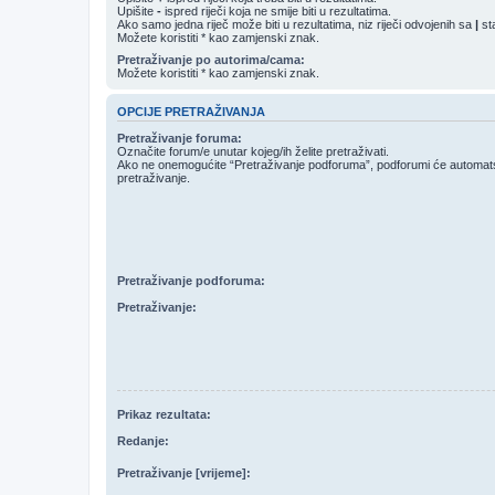
Upišite
-
ispred riječi koja ne smije biti u rezultatima.
Ako samo jedna riječ može biti u rezultatima, niz riječi odvojenih sa
|
sta
Možete koristiti * kao zamjenski znak.
Pretraživanje po autorima/cama:
Možete koristiti * kao zamjenski znak.
OPCIJE PRETRAŽIVANJA
Pretraživanje foruma:
Označite forum/e unutar kojeg/ih želite pretraživati.
Ako ne onemogućite “Pretraživanje podforuma”, podforumi će automatski
pretraživanje.
Pretraživanje podforuma:
Pretraživanje:
Prikaz rezultata:
Redanje:
Pretraživanje [vrijeme]: