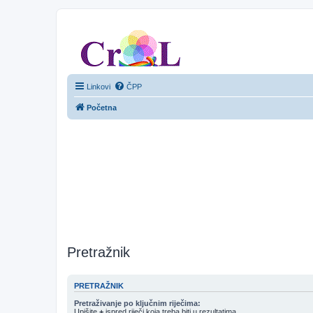
CroL Forum
Linkovi
ČPP
Početna
Pretražnik
PRETRAŽNIK
Pretraživanje po ključnim riječima:
Upišite
+
ispred riječi koja treba biti u rezultatima.