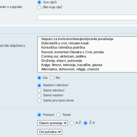
Sve riječi
vite u zagrade.
Bilo koja riječ
 biti uključeni u
Da
Ne
Naslovi i tekstovi
Samo tekstovi
Samo naslovi
Samo prvi post teme
Postovi
Teme
A-Ž
Ž-A