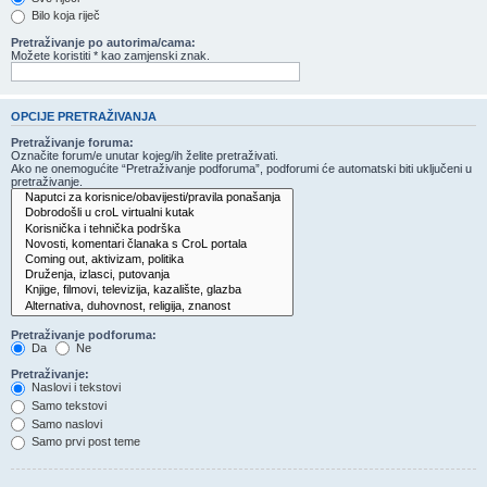
Bilo koja riječ
Pretraživanje po autorima/cama:
Možete koristiti * kao zamjenski znak.
OPCIJE PRETRAŽIVANJA
Pretraživanje foruma:
Označite forum/e unutar kojeg/ih želite pretraživati.
Ako ne onemogućite “Pretraživanje podforuma”, podforumi će automatski biti uključeni u
pretraživanje.
Pretraživanje podforuma:
Da
Ne
Pretraživanje:
Naslovi i tekstovi
Samo tekstovi
Samo naslovi
Samo prvi post teme