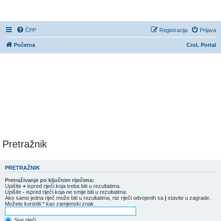
CroL Forum
ČPP
Registracija
Prijava
Početna
CroL Portal
Pretražnik
PRETRAŽNIK
Pretraživanje po ključnim riječima:
Upišite
+
ispred riječi koja treba biti u rezultatima.
Upišite
-
ispred riječi koja ne smije biti u rezultatima.
Ako samo jedna riječ može biti u rezultatima, niz riječi odvojenih sa
|
stavite u zagrade.
Možete koristiti * kao zamjenski znak.
Sve riječi