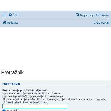
CroL Forum
ČPP
Registracija
Prijava
Početna
CroL Portal
Pretražnik
PRETRAŽNIK
Pretraživanje po ključnim riječima:
Upišite
+
ispred riječi koja treba biti u rezultatima.
Upišite
-
ispred riječi koja ne smije biti u rezultatima.
Ako samo jedna riječ može biti u rezultatima, niz riječi odvojenih sa
|
stavite u zagrade.
Možete koristiti * kao zamjenski znak.
Sve riječi