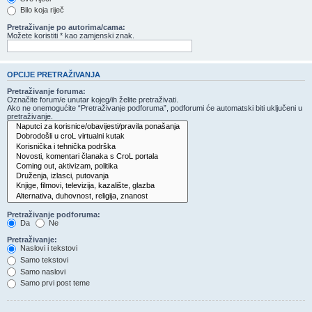
Bilo koja riječ
Pretraživanje po autorima/cama:
Možete koristiti * kao zamjenski znak.
OPCIJE PRETRAŽIVANJA
Pretraživanje foruma:
Označite forum/e unutar kojeg/ih želite pretraživati.
Ako ne onemogućite “Pretraživanje podforuma”, podforumi će automatski biti uključeni u
pretraživanje.
Pretraživanje podforuma:
Da
Ne
Pretraživanje:
Naslovi i tekstovi
Samo tekstovi
Samo naslovi
Samo prvi post teme