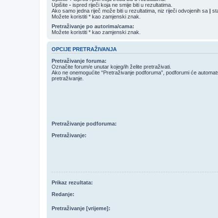
Upišite
-
ispred riječi koja ne smije biti u rezultatima.
Ako samo jedna riječ može biti u rezultatima, niz riječi odvojenih sa
|
sta
Možete koristiti * kao zamjenski znak.
Pretraživanje po autorima/cama:
Možete koristiti * kao zamjenski znak.
OPCIJE PRETRAŽIVANJA
Pretraživanje foruma:
Označite forum/e unutar kojeg/ih želite pretraživati.
Ako ne onemogućite “Pretraživanje podforuma”, podforumi će automatski
pretraživanje.
Pretraživanje podforuma:
Pretraživanje:
Prikaz rezultata:
Redanje:
Pretraživanje [vrijeme]: