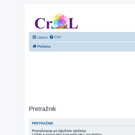
CroL Forum
Linkovi
ČPP
Početna
Pretražnik
PRETRAŽNIK
Pretraživanje po ključnim riječima:
Upišite
+
ispred riječi koja treba biti u rezultatima.