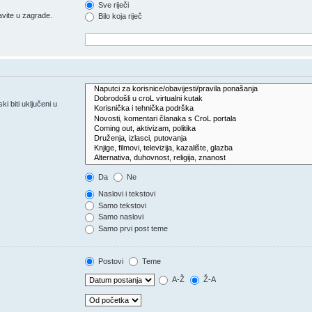
Sve riječi
vite u zagrade.
Bilo koja riječ
 biti uključeni u
Da
Ne
Naslovi i tekstovi
Samo tekstovi
Samo naslovi
Samo prvi post teme
Postovi
Teme
A-Ž
Ž-A