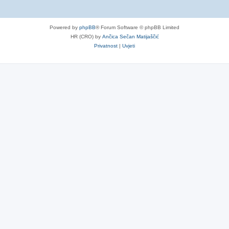
Powered by
phpBB
® Forum Software © phpBB Limited
HR (CRO) by
Ančica Sečan Matijaščić
Privatnost
|
Uvjeti