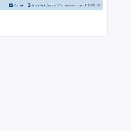
Kontakt
Izbrišite kolačiće
Vremenska zona:
UTC+01:00