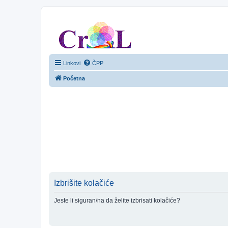
CroL Forum
Linkovi
ČPP
Početna
Izbrišite kolačiće
Jeste li siguran/na da želite izbrisati kolačiće?