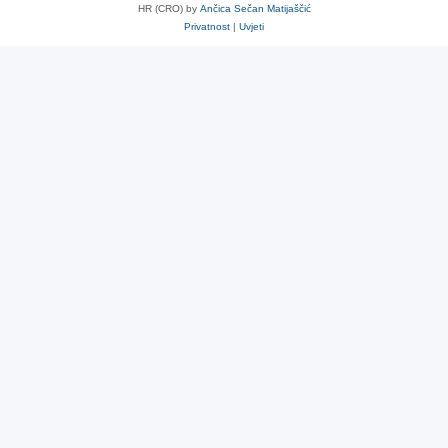
HR (CRO) by
Ančica Sečan Matijaščić
Privatnost
|
Uvjeti