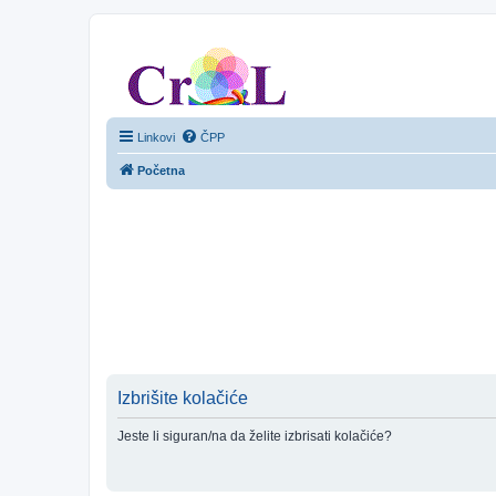
CroL Forum
Linkovi
ČPP
Početna
Izbrišite kolačiće
Jeste li siguran/na da želite izbrisati kolačiće?