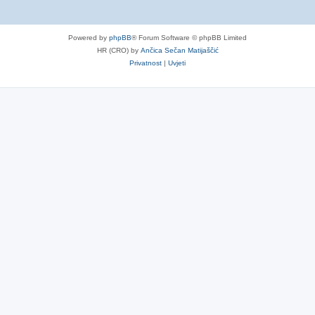
Powered by
phpBB
® Forum Software © phpBB Limited
HR (CRO) by
Ančica Sečan Matijaščić
Privatnost
|
Uvjeti