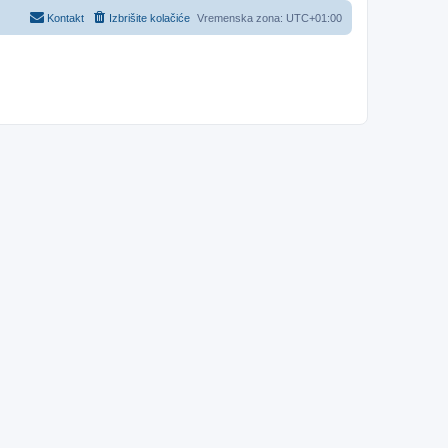
Kontakt
Izbrišite kolačiće
Vremenska zona:
UTC+01:00