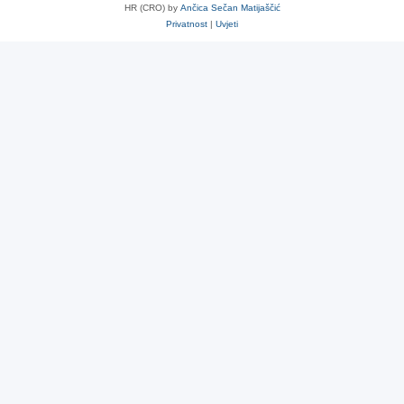
HR (CRO) by
Ančica Sečan Matijaščić
Privatnost
|
Uvjeti