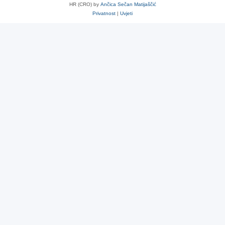
HR (CRO) by
Ančica Sečan Matijaščić
Privatnost
|
Uvjeti