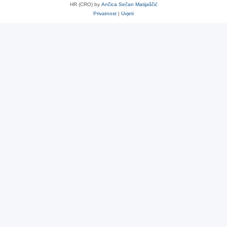
HR (CRO) by
Ančica Sečan Matijaščić
Privatnost
|
Uvjeti