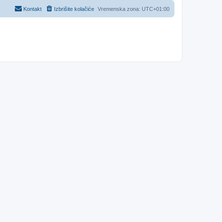
Kontakt
Izbrišite kolačiće
Vremenska zona:
UTC+01:00