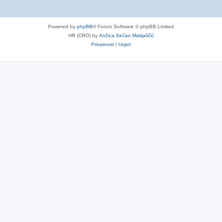
Powered by
phpBB
® Forum Software © phpBB Limited
HR (CRO) by
Ančica Sečan Matijaščić
Privatnost
|
Uvjeti