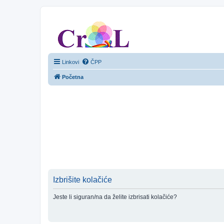
CroL Forum
Linkovi
ČPP
Početna
Izbrišite kolačiće
Jeste li siguran/na da želite izbrisati kolačiće?