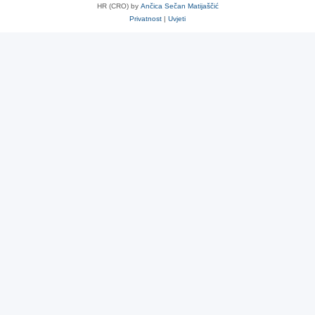
HR (CRO) by
Ančica Sečan Matijaščić
Privatnost
|
Uvjeti