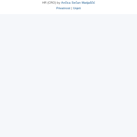
HR (CRO) by
Ančica Sečan Matijaščić
Privatnost
|
Uvjeti