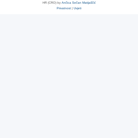
HR (CRO) by
Ančica Sečan Matijaščić
Privatnost
|
Uvjeti