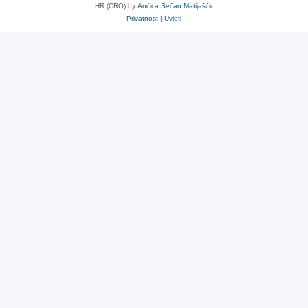
HR (CRO) by
Ančica Sečan Matijaščić
Privatnost
|
Uvjeti