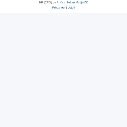
HR (CRO) by
Ančica Sečan Matijaščić
Privatnost
|
Uvjeti