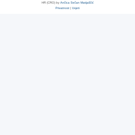
HR (CRO) by
Ančica Sečan Matijaščić
Privatnost
|
Uvjeti