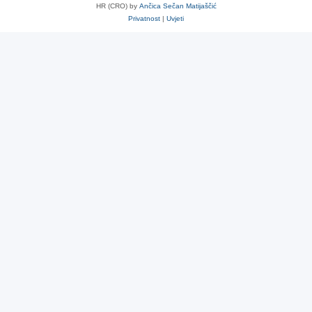
HR (CRO) by
Ančica Sečan Matijaščić
Privatnost
|
Uvjeti