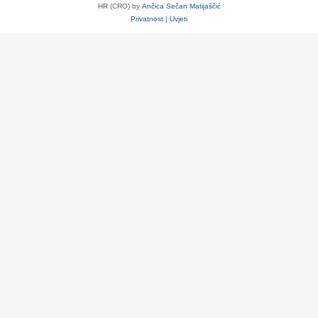
HR (CRO) by
Ančica Sečan Matijaščić
Privatnost
|
Uvjeti