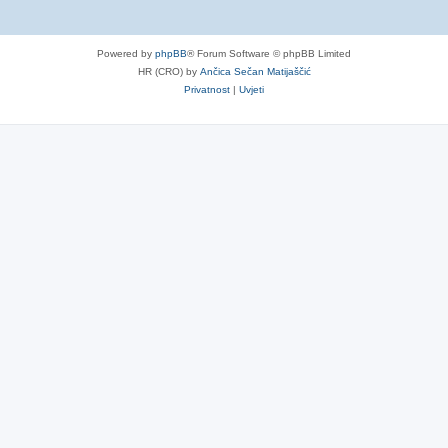
Powered by
phpBB
® Forum Software © phpBB Limited
HR (CRO) by
Ančica Sečan Matijaščić
Privatnost
|
Uvjeti