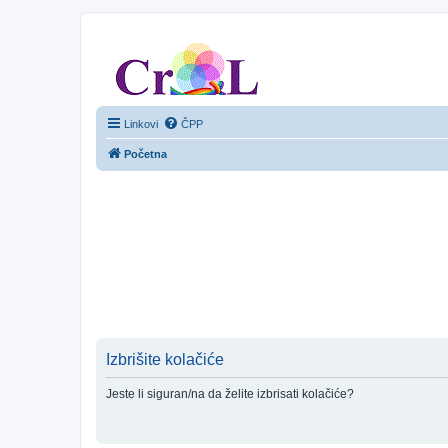
CroL Forum
Linkovi
ČPP
Početna
Izbrišite kolačiće
Jeste li siguran/na da želite izbrisati kolačiće?