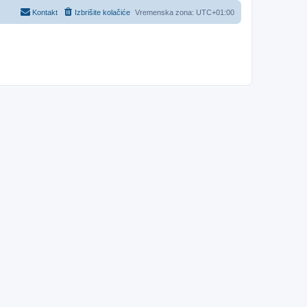
Kontakt
Izbrišite kolačiće
Vremenska zona:
UTC+01:00