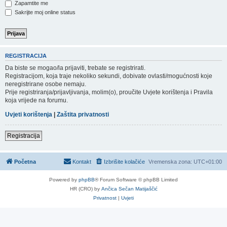
Zapamtite me
Sakrijte moj online status
REGISTRACIJA
Da biste se mogao/la prijaviti, trebate se registrirati.
Registracijom, koja traje nekoliko sekundi, dobivate ovlasti/mogućnosti koje
neregistrirane osobe nemaju.
Prije registriranja/prijavljivanja, molim(o), proučite Uvjete korištenja i Pravila
koja vrijede na forumu.
Uvjeti korištenja
|
Zaštita privatnosti
Registracija
Početna
Kontakt
Izbrišite kolačiće
Vremenska zona:
UTC+01:00
Powered by
phpBB
® Forum Software © phpBB Limited
HR (CRO) by
Ančica Sečan Matijaščić
Privatnost
|
Uvjeti