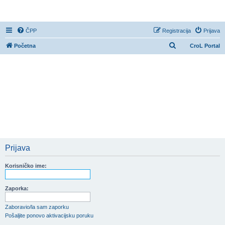
CroL Forum
ČPP
Registracija
Prijava
P
Početna
CroL Portal
r
e
t
r
a
ž
n
i
Prijava
k
Korisničko ime:
Zaporka:
Zaboravio/la sam zaporku
Pošaljite ponovo aktivacijsku poruku