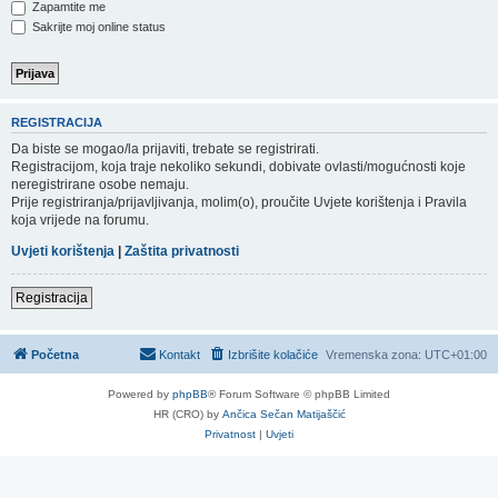
Zapamtite me
Sakrijte moj online status
REGISTRACIJA
Da biste se mogao/la prijaviti, trebate se registrirati.
Registracijom, koja traje nekoliko sekundi, dobivate ovlasti/mogućnosti koje
neregistrirane osobe nemaju.
Prije registriranja/prijavljivanja, molim(o), proučite Uvjete korištenja i Pravila
koja vrijede na forumu.
Uvjeti korištenja
|
Zaštita privatnosti
Registracija
Početna
Kontakt
Izbrišite kolačiće
Vremenska zona:
UTC+01:00
Powered by
phpBB
® Forum Software © phpBB Limited
HR (CRO) by
Ančica Sečan Matijaščić
Privatnost
|
Uvjeti