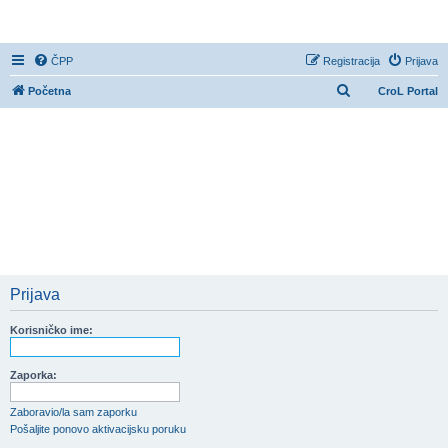
CroL Forum
ČPP
Registracija
Prijava
P
Početna
CroL Portal
r
e
t
r
a
ž
n
i
Prijava
k
Korisničko ime:
Zaporka:
Zaboravio/la sam zaporku
Pošaljite ponovo aktivacijsku poruku