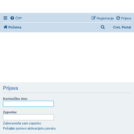
CroL Forum
ČPP
Registracija
Prijava
P
Početna
CroL Portal
r
e
t
r
a
ž
n
i
Prijava
k
Korisničko ime:
Zaporka:
Zaboravio/la sam zaporku
Pošaljite ponovo aktivacijsku poruku