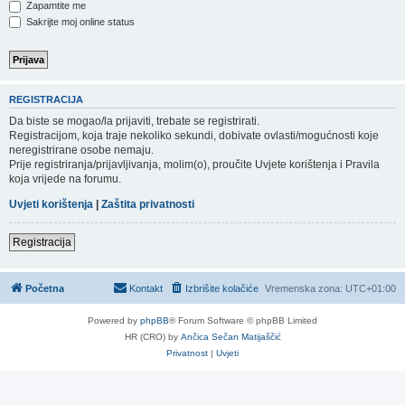
Zapamtite me
Sakrijte moj online status
REGISTRACIJA
Da biste se mogao/la prijaviti, trebate se registrirati.
Registracijom, koja traje nekoliko sekundi, dobivate ovlasti/mogućnosti koje
neregistrirane osobe nemaju.
Prije registriranja/prijavljivanja, molim(o), proučite Uvjete korištenja i Pravila
koja vrijede na forumu.
Uvjeti korištenja
|
Zaštita privatnosti
Registracija
Početna
Kontakt
Izbrišite kolačiće
Vremenska zona:
UTC+01:00
Powered by
phpBB
® Forum Software © phpBB Limited
HR (CRO) by
Ančica Sečan Matijaščić
Privatnost
|
Uvjeti