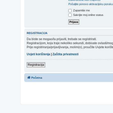
Pošaljite ponovo aktivacijsku poruku
Zapamtite me
Sakrijte moj online status
REGISTRACIJA
Da biste se mogao/la prijaviti, trebate se registrirati.
Registracijom, koja traje nekoliko sekundi, dobivate ovlasti/m
Prije registriranja/prijavljivanja, molim(o), proučite Uvjete koriš
Uvjeti korištenja
|
Zaštita privatnosti
Registracija
Početna