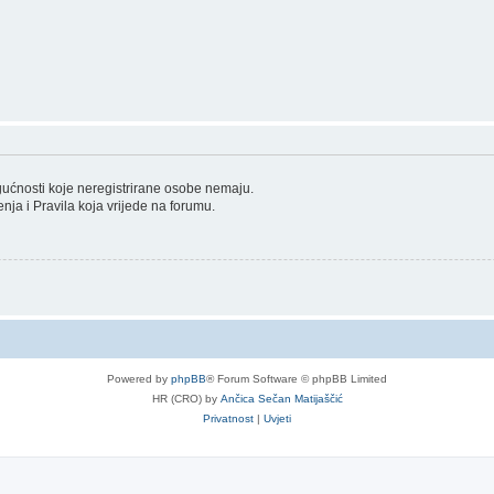
ogućnosti koje neregistrirane osobe nemaju.
tenja i Pravila koja vrijede na forumu.
Powered by
phpBB
® Forum Software © phpBB Limited
HR (CRO) by
Ančica Sečan Matijaščić
Privatnost
|
Uvjeti