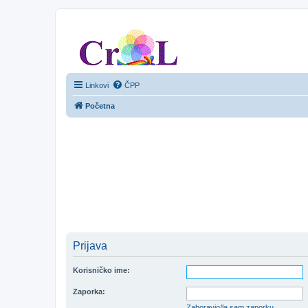
CroL Forum
Linkovi
ČPP
Početna
Prijava
Korisničko ime:
Zaporka:
Zaboravio/la sam zaporku