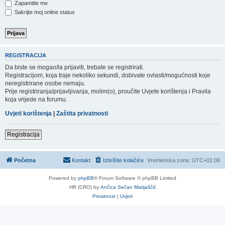
Zapamtite me
Sakrijte moj online status
REGISTRACIJA
Da biste se mogao/la prijaviti, trebate se registrirati.
Registracijom, koja traje nekoliko sekundi, dobivate ovlasti/mogućnosti koje
neregistrirane osobe nemaju.
Prije registriranja/prijavljivanja, molim(o), proučite Uvjete korištenja i Pravila
koja vrijede na forumu.
Uvjeti korištenja
|
Zaštita privatnosti
Registracija
Početna
Kontakt
Izbrišite kolačiće
Vremenska zona:
UTC+01:00
Powered by
phpBB
® Forum Software © phpBB Limited
HR (CRO) by
Ančica Sečan Matijaščić
Privatnost
|
Uvjeti