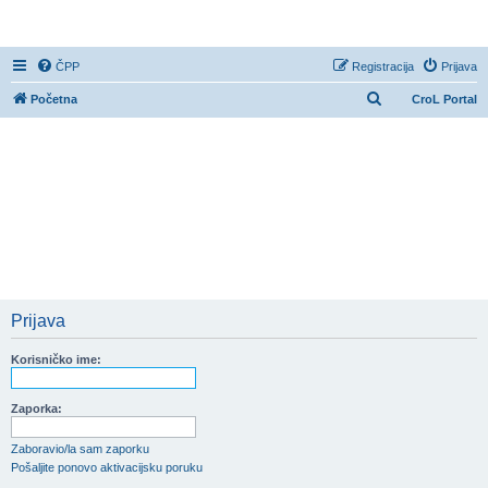
CroL Forum
ČPP
Registracija
Prijava
P
Početna
CroL Portal
r
e
t
r
a
ž
n
i
Prijava
k
Korisničko ime:
Zaporka:
Zaboravio/la sam zaporku
Pošaljite ponovo aktivacijsku poruku